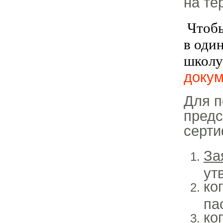
на те
Чтобы
в оди
школу
доку
Для п
предс
серти
За
ут
ко
па
ко