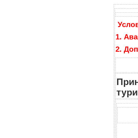
Усло
1. Ав
2. До
Прин
тури