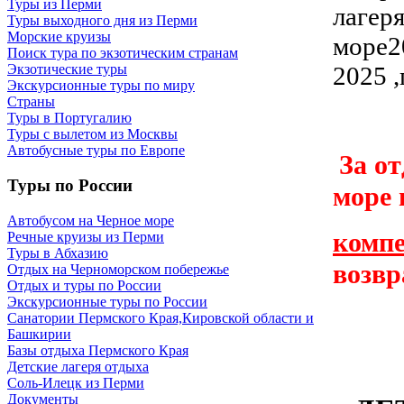
Туры из Перми
лагер
Туры выходного дня из Перми
Морские круизы
море2
Поиск тура по экзотическим странам
2025 ,
Экзотические туры
Экскурсионные туры по миру
Страны
Туры в Португалию
Туры с вылетом из Москвы
Автобусные туры по Европе
За о
Туры по России
море 
Автобусом на Черное море
комп
Речные круизы из Перми
Туры в Абхазию
возвр
Отдых на Черноморском побережье
Отдых и туры по России
Экскурсионные туры по России
Санатории Пермского Края,Кировской области и
Башкирии
Базы отдыха Пермского Края
Детские лагеря отдыха
Соль-Илецк из Перми
Документы