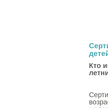
Серт
дете
Кто и
летн
Серти
возра