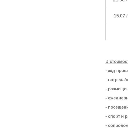
15.07 
В стоимос
-
ж/д прое
- встреча
- размеще
- ежеднев
- посещени
- сп
- сопрово