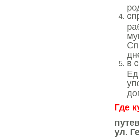
ро
сп
ра
му
Сп
дн
в 
Ед
уп
до
Где к
путев
ул. Г