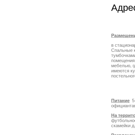
Адрес
Размещен
в стациона
Спальные 
тумбочками
помещения 
мебелью, г
имеются ку
постельног
Питание
5
официанта
На террит
футбольное
скамейки д