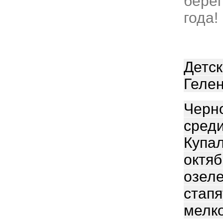
берег
года!
Детск
Гелен
Черно
среди
Купал
октяб
озеле
стапя
мелко