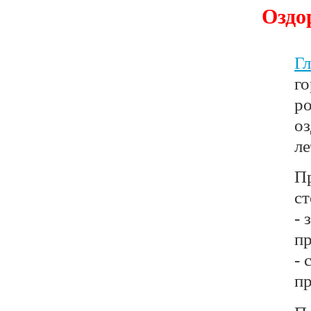
Оздо
Гл
г
ро
оз
ле
Пр
ст
- 
пр
- 
пр