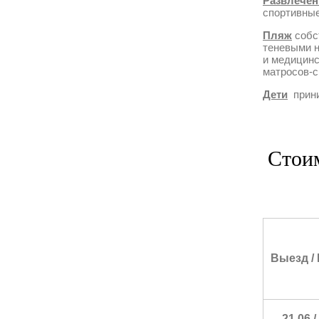
Развлечен
спортивные
Пляж
собс
теневыми н
и медицинс
матросов-с
Дети
прини
Стоим
Выезд / 
21.06 /