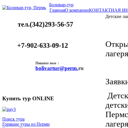
Боливар-тур
Главная
О компании
КОНТАКТНАЯ И
Детские ла
тел.
(342)293-56-57
Откры
+7-902-633-09-12
лагер
Пишите нам :
bolivartur@perm.
ru
Заявк
Детск
Купить тур ONLINE
детск
Пермс
Поиск тура
лагер
Горящие туры из Перми